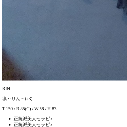
RIN
凛～りん～(23)
T.150 / B.85(C) / W.58 / H.83
正統派美人セラピ♪
正統派美人セラピ♪