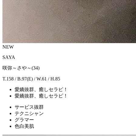
NEW
SAYA
咲弥～さや～(34)
T.158 / B.97(E) / W.61 / H.85
愛嬌抜群、癒しセラピ！
愛嬌抜群、癒しセラピ！
サービス抜群
テクニシャン
グラマー
色白美肌