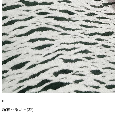
rui
瑠衣～るい～(27)