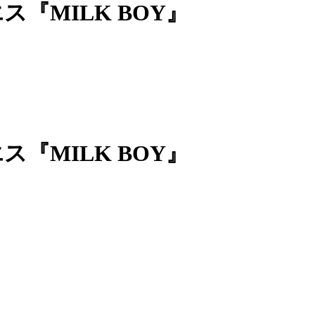
ス『MILK BOY』
ス『MILK BOY』