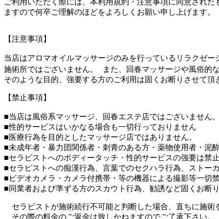
ご利用いただく際には、本利用規約・注意事項に同意された
ますので何卒ご理解のほどをよろしくお願い申し上げます。
【注意事項】
当店はアロマオイルマッサージのみを行っているリラクゼー
施術所ではございません。 また、回春マッサージや風俗的
そのような目的、強要する方のご利用は固くお断りさせて頂
【禁止事項】
■当店は風俗系マッサージ、回春エステ店ではございません
■性的サービスはいかなる場合も一切行っておりません
■医療行為を目的としたマッサージ店ではありません。
■未成年者・暴力団関係者・刺青のある方・薬物使用者・泥
■セラピストへのボディータッチ・性的サービスの強要は禁
■セラピストへの痴漢行為、言葉でのセクハラ行為、ストー
■ビデオカメラ・カメラ付携帯・等の機器による撮影等一切
■同業者および準ずる方のスカウト行為、勧誘など固くお断
セラピストが施術続行不可能と判断した場合、直ちに施術
その際の料金のご返金は致しかねますのでご了承下さい。